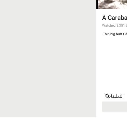
A Caraba
Watched
3,351
t
This big buff Ca
التعليقات