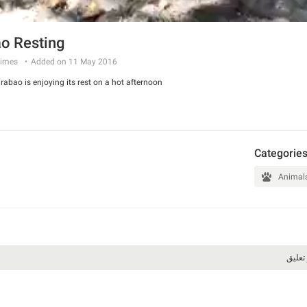
o Resting
imes
Added on 11 May 2016
rabao is enjoying its rest on a hot afternoon.
Categorie
Animal