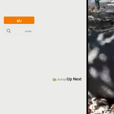
رفع
بحث
Up Next
On
Autoplay