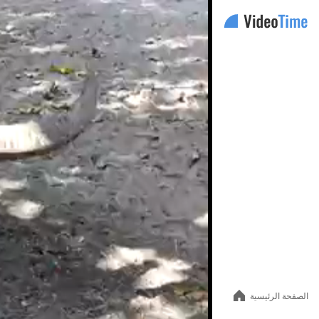
Auto
144p
240p
360p
480p
الصفحة الرئيسية
720p