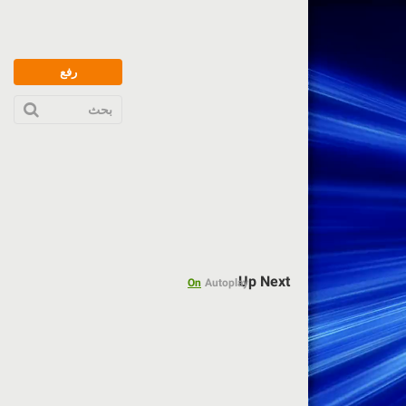
رفع
بحث
Up Next
On
Autoplay