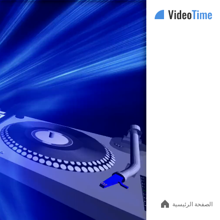
Auto
144p
240p
360p
480p
720p
الصفحة الرئيسية
1080p