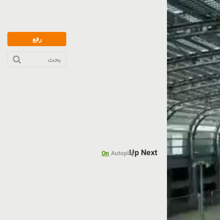
رفع
بحث
Up Next
On
Autoplay