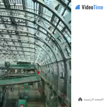
Auto
144p
240p
360p
480p
720p
الصفحة الرئيسية
1080p