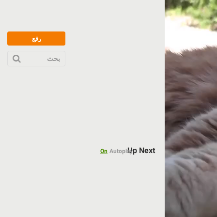
رفع
بحث
Up Next
On
Autoplay