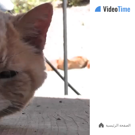
Auto
144p
240p
360p
480p
الصفحة الرئيسية
720p