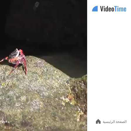
Auto
144p
240p
360p
480p
الصفحة الرئيسية
720p