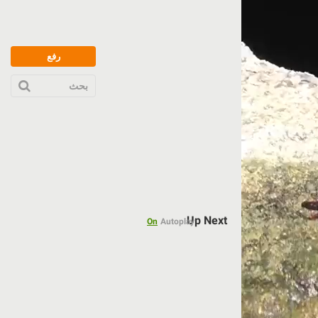
رفع
بحث
Up Next
On
Autoplay