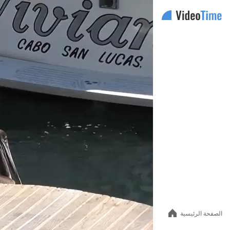
Auto
144p
240p
360p
480p
الصفحة الرئيسية
720p