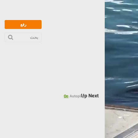
رفع
بحث
Up Next
On
Autoplay