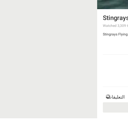
Stingray
Watched
3,309
t
Stingrays Flyi
التعليقات