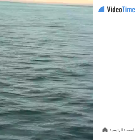
Auto
144p
240p
360p
480p
الصفحة الرئيسية
720p