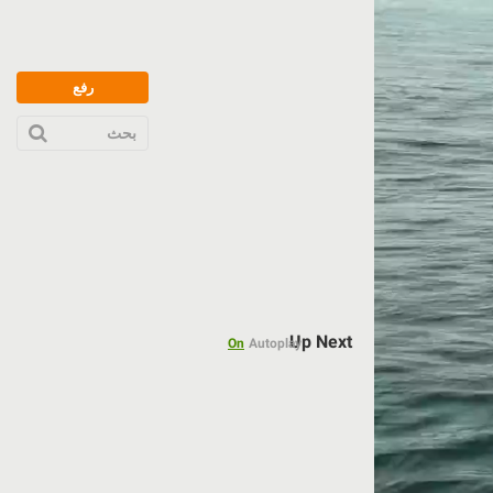
رفع
بحث
Up Next
On
Autoplay