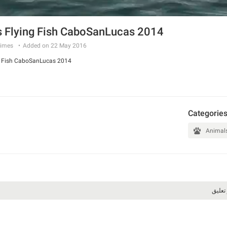
s Flying Fish CaboSanLucas 2014
imes
Added on 22 May 2016
ng Fish CaboSanLucas 2014
Categorie
Animal